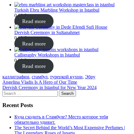
Turkish Ebru Marbling Workshop in Istanbul
0,00
€
Read more
Dervish Ceremony in Sultanahmet
0,00
€
Read more
Calligraphy Workshops in Istanbul
0,00
€
Read more
каллиграфии
,
стамбул
,
турецкой кухни
,
Эбру
Post
Angelina Vladis Is A Hero of Our Time
Dervish Ceremony in Istanbul for New Year 2024
navigation
Search
for:
Recent Posts
Куда сходить в Стамбуле? Место которое тебя
обязательно удивит.
The Secret Behind the World’s Most Expensive Perfumes |
The Legendary Roses of Isparta