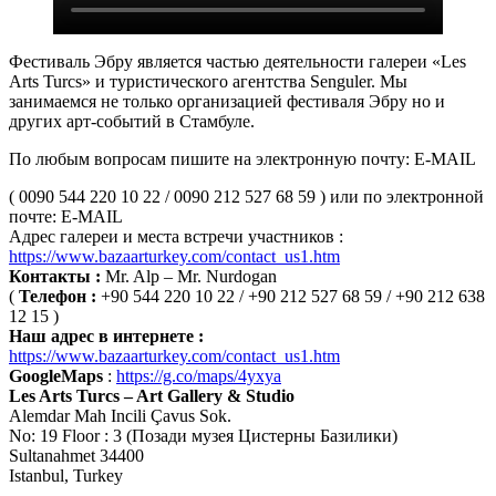
Фестиваль Эбру является частью деятельности галереи «Les
Arts Turcs» и туристического агентства Senguler. Мы
занимаемся не только организацией фестиваля Эбру но и
других арт-событий в Стамбуле.
По любым вопросам пишите на электронную почту: E-MAIL
( 0090 544 220 10 22 / 0090 212 527 68 59 ) или по электронной
почте: E-MAIL
Адрес галереи и места встречи участников :
https://www.bazaarturkey.com/contact_us1.htm
Контакты :
Mr. Alp – Mr. Nurdogan
(
Телефон :
+90 544 220 10 22 / +90 212 527 68 59 / +90 212 638
12 15 )
Наш адрес в интернете :
https://www.bazaarturkey.com/contact_us1.htm
GoogleMaps
:
https://g.co/maps/4yxya
Les Arts Turcs – Art Gallery & Studio
Alemdar Mah Incili Çavus Sok.
No: 19 Floor : 3 (Позади музея Цистерны Базилики)
Sultanahmet 34400
Istanbul, Turkey