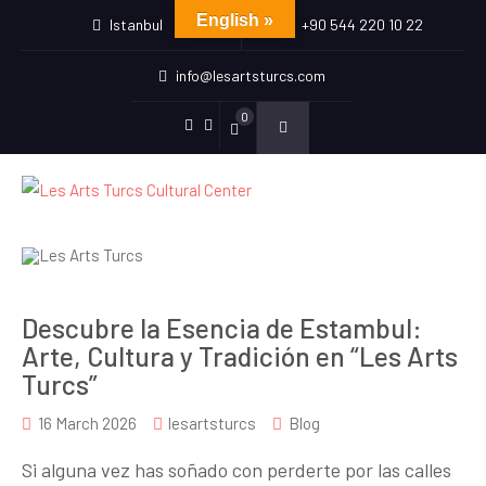
English »
Istanbul
+90 544 220 10 22
info@lesartsturcs.com
0
Menu
Menu
Item
Item
Descubre la Esencia de Estambul:
Arte, Cultura y Tradición en “Les Arts
Turcs”
16 March 2026
lesartsturcs
Blog
Si alguna vez has soñado con perderte por las calles