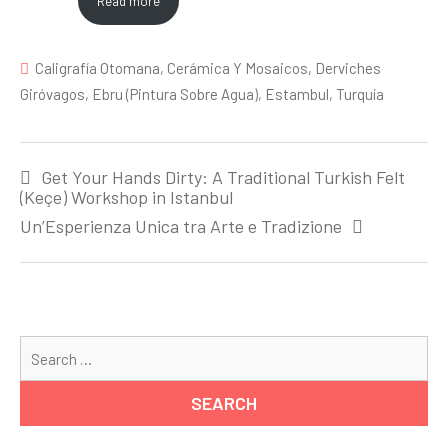
Read more
Caligrafía Otomana
,
Cerámica Y Mosaicos
,
Derviches
Giróvagos
,
Ebru (Pintura Sobre Agua)
,
Estambul
,
Turquía
Post
Get Your Hands Dirty: A Traditional Turkish Felt
navigation
(Keçe) Workshop in Istanbul
Un’Esperienza Unica tra Arte e Tradizione
Se
for