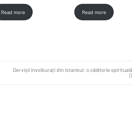
Read more
Read more
Dervișii învolburați din Istanbul: o călătorie spiritual