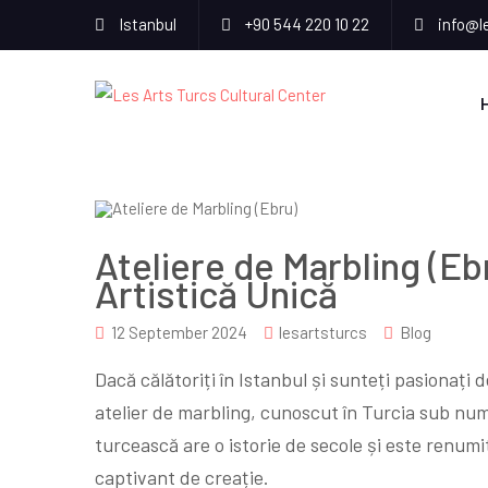
Istanbul
+90 544 220 10 22
info@l
Ateliere de Marbling (Ebr
Artistică Unică
12 September 2024
lesartsturcs
Blog
Dacă călătoriți în Istanbul și sunteți pasionați d
atelier de marbling, cunoscut în Turcia sub num
turcească are o istorie de secole și este renum
captivant de creație.