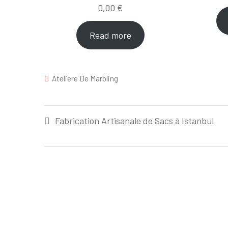
0,00
€
Read more
Ateliere De Marbling
Post
Fabrication Artisanale de Sacs à Istanbul
navigation