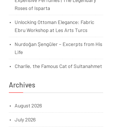
Expensive Perfumes | The Legendary
Roses of Isparta
Unlocking Ottoman Elegance: Fabric
Ebru Workshop at Les Arts Turcs
Nurdoğan Şengüler – Excerpts from His
Life
Charlie, the Famous Cat of Sultanahmet
Archives
August 2026
July 2026