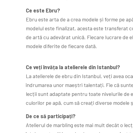
Ce este Ebru?
Ebru este arta de a crea modele și forme pe apă,
modelul este finalizat, acesta este transferat cu
de artă cu adevărat unică. Fiecare lucrare de e
modele diferite de fiecare dată.
Ce veți învăța la atelierele din Istanbul?
La atelierele de ebru din Istanbul, veți avea oca
îndrumarea unor maeștri talentați. Fie că sunte
lecții sunt adaptate pentru toate nivelurile de e
culorilor pe apă, cum să creați diverse modele și
De ce să participați?
Atelierul de marbling este mai mult decât o lecț