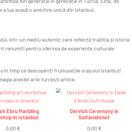
ransmisă din generație în generație în Turcia. Este, de
 a lua acasă o amintire unică din Istanbul.
lui, într-un mediu autentic care reflectă tradiția și istoria
unt renumiți pentru oferirea de experiențe culturale
u în timp ce descoperiți frumusețile orașului Istanbul!
 magia acestei arte turcești antice.
sh Ebru Marbling
Dervish Ceremony in
shop in Istanbul
Sultanahmet
0,00
€
0,00
€