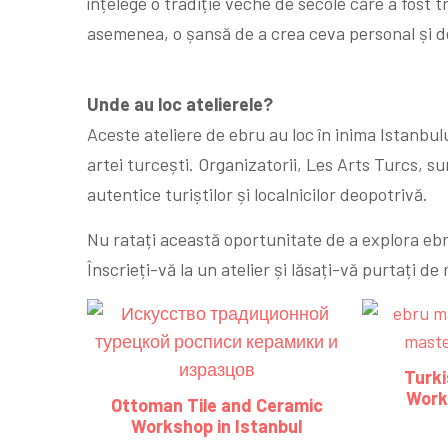
înțelege o tradiție veche de secole care a fost t
asemenea, o șansă de a crea ceva personal și de
Unde au loc atelierele?
Aceste ateliere de ebru au loc în inima Istanbulu
artei turcești. Organizatorii, Les Arts Turcs, s
autentice turiștilor și localnicilor deopotrivă.
Nu ratați această oportunitate de a explora ebr
Înscrieți-vă la un atelier și lăsați-vă purtați de
Turki
Work
Ottoman Tile and Ceramic
Workshop in Istanbul