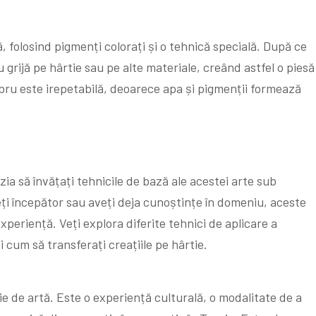
 folosind pigmenți colorați și o tehnică specială. După ce
 grijă pe hârtie sau pe alte materiale, creând astfel o piesă
bru este irepetabilă, deoarece apa și pigmenții formează
zia să învățați tehnicile de bază ale acestei arte sub
ți începător sau aveți deja cunoștințe în domeniu, aceste
xperiență. Veți explora diferite tehnici de aplicare a
 cum să transferați creațiile pe hârtie.
ie de artă. Este o experiență culturală, o modalitate de a