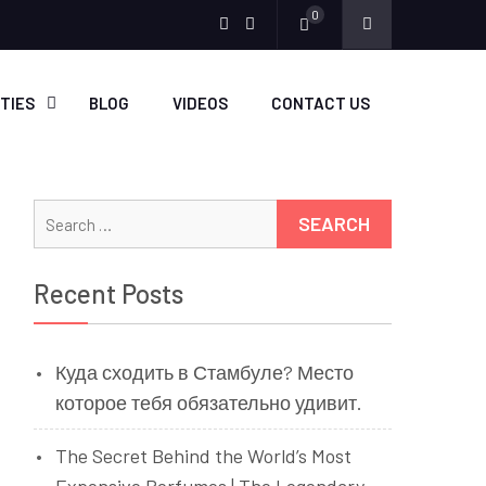
0
Menu
Menu
Item
Item
ITIES
BLOG
VIDEOS
CONTACT US
Search
for:
Recent Posts
Куда сходить в Стамбуле? Место
которое тебя обязательно удивит.
The Secret Behind the World’s Most