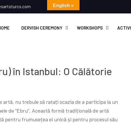
English »
esartsturcs.com
HOME
DERVISH CEREMONY
WORKSHOPS
ACTIV
u) în Istanbul: O Călătorie
e artă, nu trebuie să ratați ocazia de a participa la un
ele de “Ebru”. Această formă tradițională de artă
ită pentru frumusețea ei unică și pentru procesul său